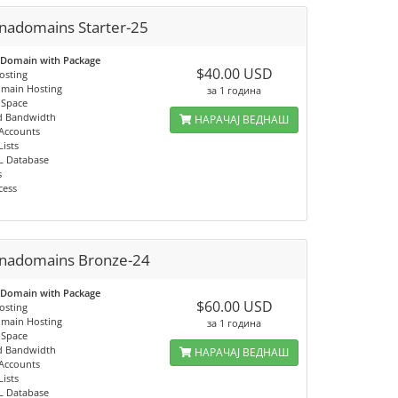
nadomains Starter-25
 Domain with Package
$40.00 USD
osting
omain Hosting
за 1 година
 Space
d Bandwidth
НАРАЧАЈ ВЕДНАШ
 Accounts
Lists
L Database
s
cess
nadomains Bronze-24
 Domain with Package
$60.00 USD
osting
omain Hosting
за 1 година
 Space
d Bandwidth
НАРАЧАЈ ВЕДНАШ
 Accounts
Lists
L Database