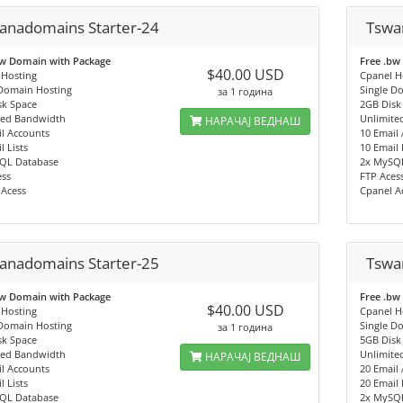
anadomains Starter-24
Tswa
bw Domain with Package
Free .bw
$40.00 USD
 Hosting
Cpanel H
 Domain Hosting
Single D
за 1 година
sk Space
2GB Disk
ted Bandwidth
Unlimite
НАРАЧАЈ ВЕДНАШ
l Accounts
10 Email
l Lists
10 Email 
QL Database
2x MySQ
ess
FTP Aces
 Acess
Cpanel A
anadomains Starter-25
Tswa
bw Domain with Package
Free .bw
$40.00 USD
 Hosting
Cpanel H
 Domain Hosting
Single D
за 1 година
sk Space
5GB Disk
ted Bandwidth
Unlimite
НАРАЧАЈ ВЕДНАШ
l Accounts
20 Email
l Lists
20 Email 
QL Database
2x MySQ