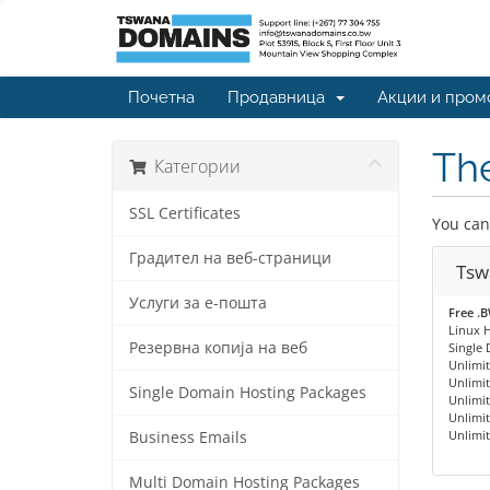
Почетна
Продавница
Акции и пром
The
Категории
SSL Certificates
You can
Градител на веб-страници
Tsw
Услуги за е-пошта
Free .
Linux H
Резервна копија на веб
Single
Unlimi
Unlimi
Single Domain Hosting Packages
Unlimi
Unlimi
Unlimit
Business Emails
Multi Domain Hosting Packages