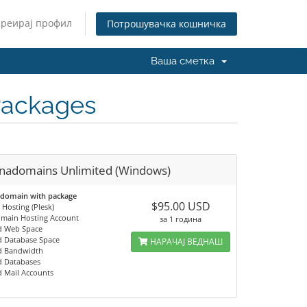
Креирај профил
Потрошувачка кошничка
Ваша сметка
Packages
nadomains Unlimited (Windows)
 domain with package
$95.00 USD
Hosting (Plesk)
omain Hosting Account
за 1 година
d Web Space
d Database Space
НАРАЧАЈ ВЕДНАШ
d Bandwidth
d Databases
d Mail Accounts