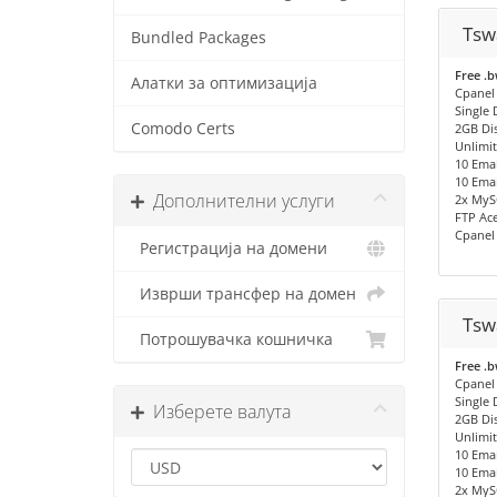
Tsw
Bundled Packages
Free .
Алатки за оптимизација
Cpanel
Single
Comodo Certs
2GB Di
Unlimi
10 Emai
10 Emai
Дополнителни услуги
2x MyS
FTP Ac
Cpanel
Регистрација на домени
Изврши трансфер на домен
Tsw
Потрошувачка кошничка
Free .
Cpanel
Single
Изберете валута
2GB Di
Unlimi
10 Emai
10 Emai
2x MyS