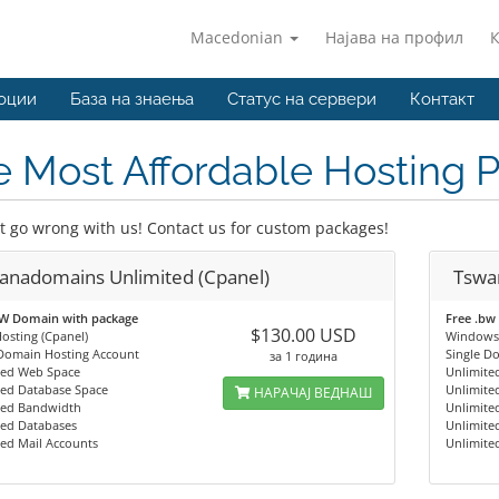
Macedonian
Најава на профил
оции
База на знаења
Статус на сервери
Контакт
 Most Affordable Hosting 
t go wrong with us! Contact us for custom packages!
anadomains Unlimited (Cpanel)
Tswa
BW Domain with package
Free .bw
$130.00 USD
osting (Cpanel)
Windows 
 Domain Hosting Account
Single D
за 1 година
ted Web Space
Unlimite
ted Database Space
Unlimite
НАРАЧАЈ ВЕДНАШ
ted Bandwidth
Unlimite
ted Databases
Unlimite
ed Mail Accounts
Unlimite