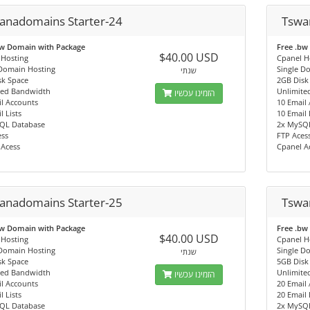
anadomains Starter-24
Tswa
bw Domain with Package
Free .bw
$40.00 USD
 Hosting
Cpanel H
 Domain Hosting
Single D
שנתי
sk Space
2GB Disk
ted Bandwidth
Unlimite
הזמינו עכשיו
l Accounts
10 Email
l Lists
10 Email 
QL Database
2x MySQ
ess
FTP Aces
 Acess
Cpanel A
anadomains Starter-25
Tswa
bw Domain with Package
Free .bw
$40.00 USD
 Hosting
Cpanel H
 Domain Hosting
Single D
שנתי
sk Space
5GB Disk
ted Bandwidth
Unlimite
הזמינו עכשיו
l Accounts
20 Email
l Lists
20 Email 
QL Database
2x MySQ