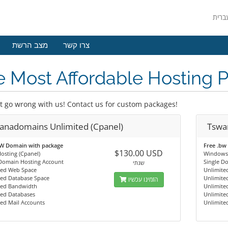
צרו קשר
מצב הרשת
 Most Affordable Hosting 
t go wrong with us! Contact us for custom packages!
anadomains Unlimited (Cpanel)
Tswa
BW Domain with package
Free .bw
$130.00 USD
osting (Cpanel)
Windows 
 Domain Hosting Account
Single D
שנתי
ted Web Space
Unlimite
ted Database Space
Unlimite
הזמינו עכשיו
ted Bandwidth
Unlimite
ted Databases
Unlimite
ed Mail Accounts
Unlimite