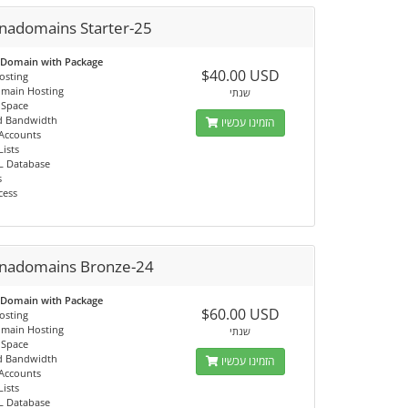
nadomains Starter-25
 Domain with Package
$40.00 USD
osting
omain Hosting
שנתי
 Space
d Bandwidth
הזמינו עכשיו
 Accounts
Lists
L Database
s
cess
nadomains Bronze-24
 Domain with Package
$60.00 USD
osting
omain Hosting
שנתי
 Space
d Bandwidth
הזמינו עכשיו
 Accounts
Lists
L Database