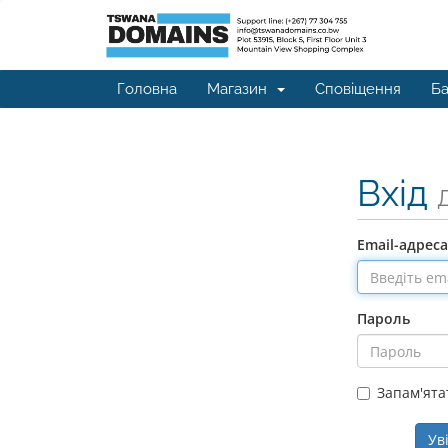
Головна
Магазин
Сповіщення
Ба
Вхід
Email-адреса
Пароль
Запам'ята