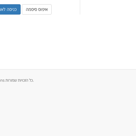
איפוס סיסמה
זכויות יוצרים © 2026 Rent To Buy (PTY) LTD T/a Tswanadomains כל הזכויות שמורות.