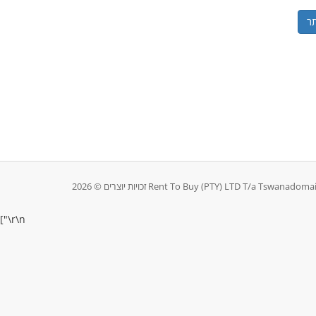
["
\r\n