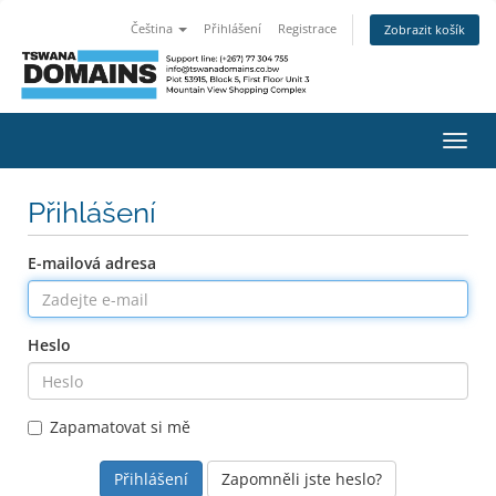
Čeština
Přihlášení
Registrace
Zobrazit košík
Přep
navig
Přihlášení
E-mailová adresa
Heslo
Zapamatovat si mě
Zapomněli jste heslo?