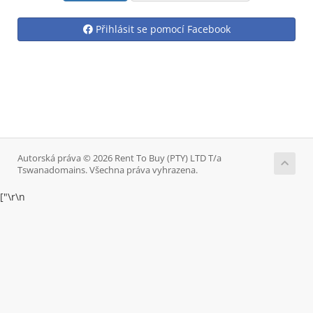
Přihlásit se pomocí Facebook
Autorská práva © 2026 Rent To Buy (PTY) LTD T/a
Tswanadomains. Všechna práva vyhrazena.
["
\r\n