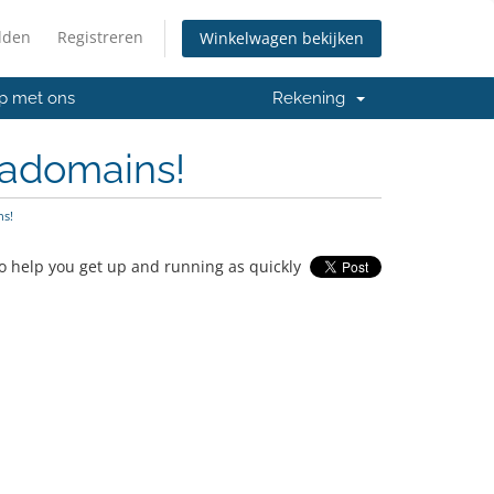
lden
Registreren
Winkelwagen bekijken
p met ons
Rekening
nadomains!
s!
 help you get up and running as quickly