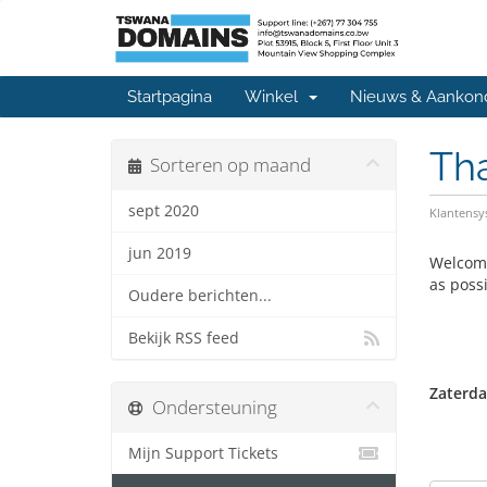
Startpagina
Winkel
Nieuws & Aankon
Th
Sorteren op maand
sept 2020
Klantens
jun 2019
Welcome
as possi
Oudere berichten...
Bekijk RSS feed
Zaterda
Ondersteuning
Mijn Support Tickets