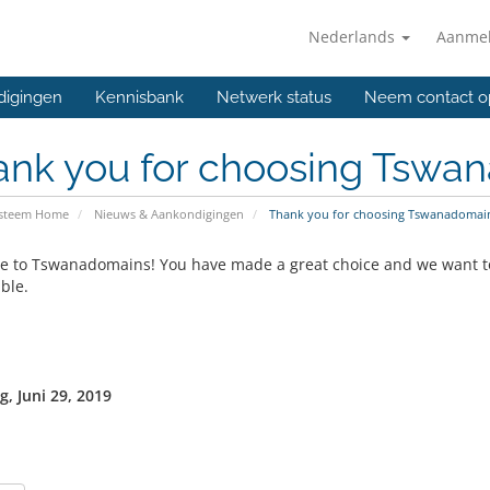
Nederlands
Aanme
digingen
Kennisbank
Netwerk status
Neem contact o
ank you for choosing Tswa
ysteem Home
Nieuws & Aankondigingen
Thank you for choosing Tswanadomain
 to Tswanadomains! You have made a great choice and we want to
ble.
g, Juni 29, 2019