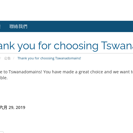
態
聯絡我們
ank you for choosing Tswa
公告
Thank you for choosing Tswanadomains!
 to Tswanadomains! You have made a great choice and we want to
ble.
月 29, 2019