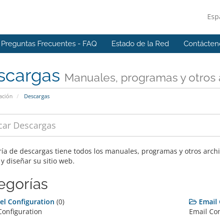
Esp
Preguntas Frecuentes - FAQ
Estado de la Red
Contácten
scargas
Manuales, programas y otros 
ación
Descargas
ería de descargas tiene todos los manuales, programas y otros arc
y diseñar su sitio web.
egorías
el Configuration
(0)
Email
Configuration
Email Con