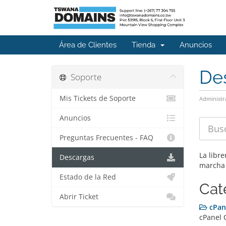
Área de Clientes
Tienda
Anuncios
De
Soporte
Mis Tickets de Soporte
Administr
Anuncios
Preguntas Frecuentes - FAQ
La libr
Descargas
marcha 
Estado de la Red
Cat
Abrir Ticket
cPan
cPanel 