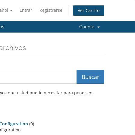
añol
Entrar
Registrarse
Ver Carrito
os
Cuenta
archivos
hivos que usted puede necesitar para poner en
 Configuration
(0)
figuration