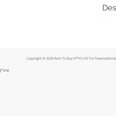
Des
Copyright © 2026 Rent To Buy (PTY) LTD T/a Tswanadomain
["
\r\n