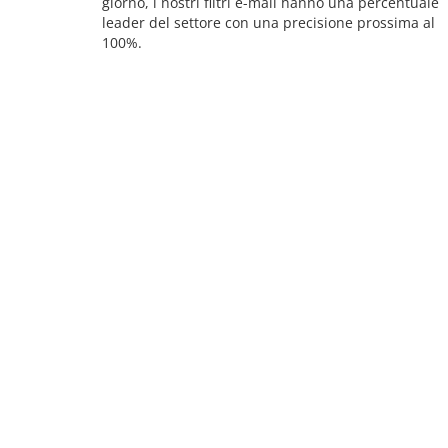
giorno, i nostri filtri e-mail hanno una percentuale
leader del settore con una precisione prossima al
100%.