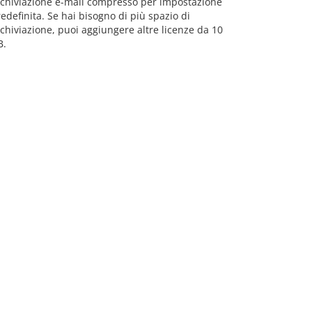
rchiviazione e-mail compresso per impostazione
edefinita. Se hai bisogno di più spazio di
chiviazione, puoi aggiungere altre licenze da 10
B.