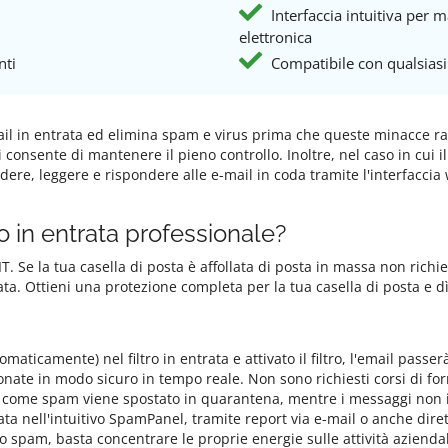
Interfaccia intuitiva per m
elettronica
nti
Compatibile con qualsiasi
e e-mail in entrata ed elimina spam e virus prima che queste minacce 
 consente di mantenere il pieno controllo. Inoltre, nel caso in cui il
dere, leggere e rispondere alle e-mail in coda tramite l'interfacci
ro in entrata professionale?
 IT. Se la tua casella di posta è affollata di posta in massa non richi
rata. Ottieni una protezione completa per la tua casella di posta e 
maticamente) nel filtro in entrata e attivato il filtro, l'email passe
onate in modo sicuro in tempo reale. Non sono richiesti corsi di fo
come spam viene spostato in quarantena, mentre i messaggi non ind
a nell'intuitivo SpamPanel, tramite report via e-mail o anche diret
o spam, basta concentrare le proprie energie sulle attività azienda