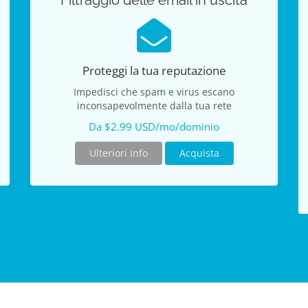
Filtraggio delle email in uscita
Proteggi la tua reputazione
Impedisci che spam e virus escano
inconsapevolmente dalla tua rete
Da $2.99 USD/mo/dominio
Ulteriori Info
Acquista