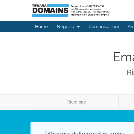
Home
Negozio
Comunicazioni
Ar
Ema
Ri
Riepilogo