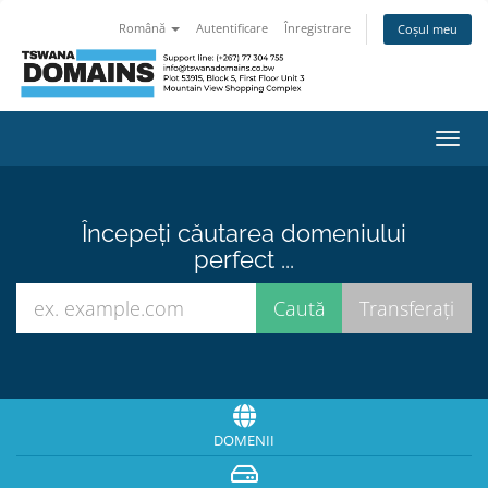
Română
Autentificare
Înregistrare
Coșul meu
Navi
Toggl
Începeți căutarea domeniului
perfect ...
DOMENII