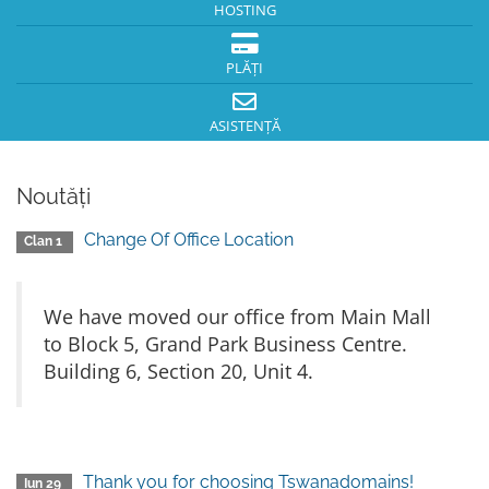
HOSTING
PLĂȚI
ASISTENȚĂ
Noutăți
Change Of Office Location
Clan 1
We have moved our office from Main Mall
to Block 5, Grand Park Business Centre.
Building 6, Section 20, Unit 4.
Thank you for choosing Tswanadomains!
Iun 29